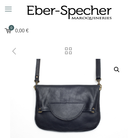
0
0,00
€