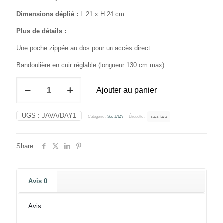
Dimensions déplié :
L 21 x H 24 cm
Plus de détails :
Une poche zippée au dos pour un accès direct.
Bandoulière en cuir réglable (longueur 130 cm max).
quantité
Ajouter au panier
de
Sac
JAVA
UGS :
JAVA/DAY1
Catégorie :
Sac JAVA
Étiquette :
sacs java
noir
Share
Avis
0
Avis