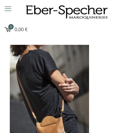
0
0,00
€