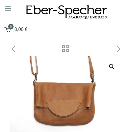
0
0,00
€