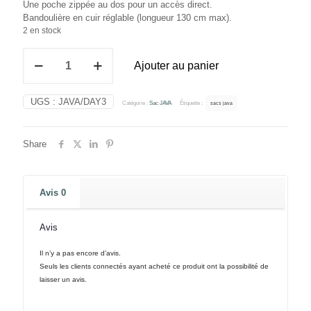
Une poche zippée au dos pour un accès direct.
Bandoulière en cuir réglable (longueur 130 cm max).
2 en stock
quantité
Ajouter au panier
de
Sac
JAVA
UGS :
JAVA/DAY3
Catégorie :
Sac JAVA
Étiquette :
sacs java
naturel
Share
Avis
0
Avis
Il n’y a pas encore d’avis.
Seuls les clients connectés ayant acheté ce produit ont la possibilité de
laisser un avis.