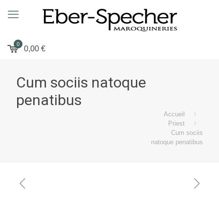
0
0,00
€
Cum sociis natoque
penatibus
Accueil
Priest
Cum sociis
natoque penatibus