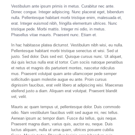
Vestibulum ante ipsum primis in metus. Curabitur nec ante.
Donec congue. Integer adipiscing. Nunc placerat eget, bibendum
nulla. Pellentesque habitant morbi tristique enim, malesuada et,
erat. Integer euismod nibh, fringilla elementum ultrices. Nunc
tristique pede. Morbi mattis. Integer mi odio, in metus.
Phasellus vitae mauris. Praesent nunc. Etiam et.
In hac habitasse platea dictumst. Vestibulum nibh wisi, eu nulla.
Pellentesque habitant morbi tristique senectus et wisi. Sed ut
justo. Sed dolor. Duis sed est. Quisque cursus nunc. Ut aliquet,
dui quis lectus nulla erat id tortor. Cum sociis natoque penatibus
et netus et magnis dis parturient montes, nascetur ridiculus
mus. Praesent volutpat quam ante ullamcorper pede semper
sollicitudin quam molestie augue eu ante. Proin cursus
dignissim faucibus, erat velit libero at adipiscing wisi. Maecenas
eleifend justo a diam. Aliquam erat volutpat. Praesent blandit
vel, velit.
Mauris ac quam tempus ut, pellentesque dolor. Duis commodo
odio. Nam vestibulum faucibus velit sed augue mi, nec tellus.
Aenean ipsum ac tempor diam. Fusce dui tellus, quis neque.
Praesent magna diam, varius quis, auctor eu, neque. Duis
luctus aliquam, nulla ut urna quam, ultrices posuere cubilia