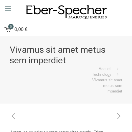
0
0,00
€
Vivamus sit amet metus
sem imperdiet
Accueil
Technology
Vivamus sit amet
metus sem
imperdiet