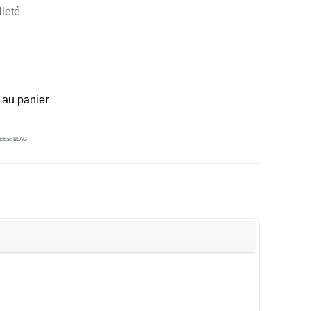
lleté
 au panier
 tabac BLAG