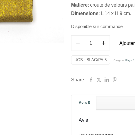
Matière
: croute de velours pai
Dimensions
: L 14 x H 9 cm.
Disponible sur commande
quantité
Ajouter
de
Blague
UGS :
BLAG/PAI5
Catégorie :
Blague à
à
tabac
Share
jaune
Avis
0
Avis
Il n’y a pas encore d’avis.